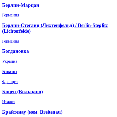
Берлин-Марцан
Германия
Берлин-Стеглиц (Лихтенфельд) / Berlin-Steglitz
(Lichterfelde)
Германия
Богдановка
Украина
Бомон
Франция
Боцен (Больцано)
Италия
Брайтенау (нем. Breitenau)