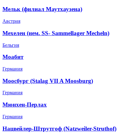
Мельк (филиал Маутхаузена)
Австрия
Мехелен (нем. SS- Sammellager Mecheln)
Бельгия
Моабит
Германия
Моосбург (Stalag VII A Moosburg)
Германия
Мюнхен-Перлах
Германия
Нацвейлер-Штрутгоф (Natzweiler-Struthof)