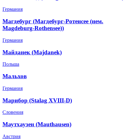
Германия
Магдебург (Магдебург-Ротенсее (нем.
Magdeburg-Rothensee))
Германия
Майданек (Majdanek)
Польша
Мальхов
Германия
Марибор (Stalag XVIII-D)
Словения
Маутхаузен (Mauthausen)
Австрия