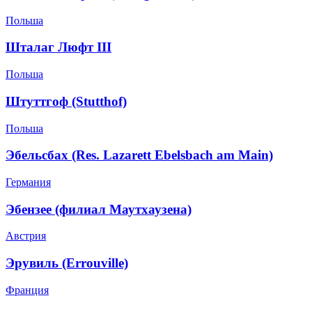
Польша
Шталаг Люфт III
Польша
Штуттгоф (Stutthof)
Польша
Эбельсбах (Res. Lazarett Ebelsbach am Main)
Германия
Эбензее (филиал Маутхаузена)
Австрия
Эрувиль (Errouville)
Франция