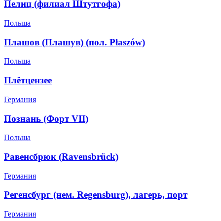
Пелиц (филиал Штутгофа)
Польша
Плашов (Плашув) (пол. Płaszów)
Польша
Плётцензее
Германия
Познань (Форт VII)
Польша
Равенсбрюк (Ravensbrück)
Германия
Регенсбург (нем. Regensburg), лагерь, порт
Германия