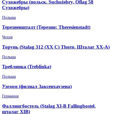
Сухожебры (польск. Suchożebry, Oflag 58
Сухожебры)
Польша
Терезиенштадт (Терезин; Theresienstadt)
Чехия
Торунь (Stalag 312 (XX C) Thorn, Шталаг XX-А)
Польша
Треблинка (Treblinka)
Польша
Узедом (филиал Заксенхаузена)
Германия
Фаллингбостель (Stalag XI-B Fallingbostel,
шталаг XIB)