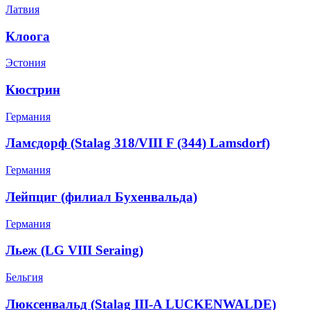
Латвия
Клоога
Эстония
Кюстрин
Германия
Ламсдорф (Stalag 318/VIII F (344) Lamsdorf)
Германия
Лейпциг (филиал Бухенвальда)
Германия
Льеж (LG VIII Seraing)
Бельгия
Люксенвальд (Stalag III-A LUCKENWALDE)