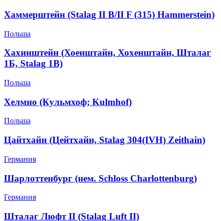
Хаммерштейн (Stalag II B/II F (315) Hammerstein)
Польша
Хахинштейн (Хоенштайн, Хохенштайн, Шталаг
1Б, Stalag 1В)
Польша
Хелмно (Кульмхоф; Kulmhof)
Польша
Цайтхайн (Цейтхайн, Stalag 304(IVH) Zeithain)
Германия
Шарлоттенбург (нем. Schloss Charlottenburg)
Германия
Шталаг Люфт II (Stalag Luft II)