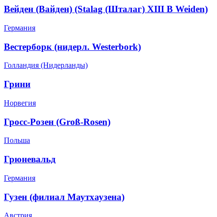
Вейден (Вайден) (Stalag (Шталаг) XIII B Weiden)
Германия
Вестерборк (нидерл. Westerbork)
Голландия (Нидерланды)
Грини
Норвегия
Гросс-Розен (Groß-Rosen)
Польша
Грюневальд
Германия
Гузен (филиал Маутхаузена)
Австрия