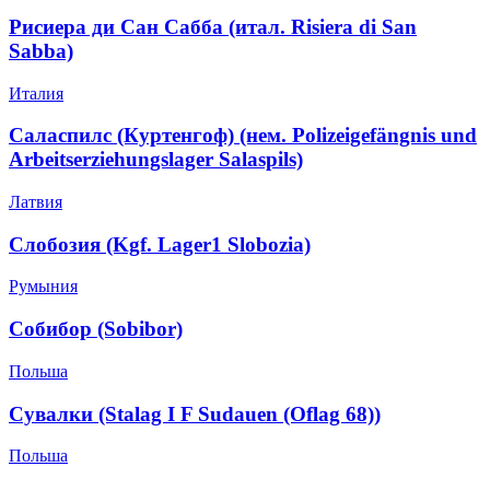
Рисиера ди Сан Сабба (итал. Risiera di San
Sabba)
Италия
Саласпилс (Куртенгоф) (нем. Polizeigefängnis und
Arbeitserziehungslager Salaspils)
Латвия
Слобозия (Kgf. Lager1 Slobozia)
Румыния
Собибор (Sobibor)
Польша
Сувалки (Stalag I F Sudauen (Oflag 68))
Польша