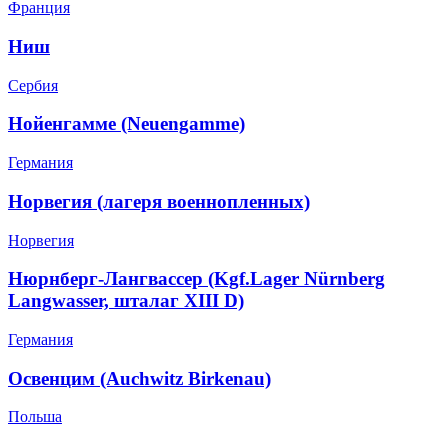
Франция
Ниш
Сербия
Нойенгамме (Neuengamme)
Германия
Норвегия (лагеря военнопленных)
Норвегия
Нюрнберг-Лангвассер (Kgf.Lager Nürnberg
Langwasser, шталаг XIII D)
Германия
Освенцим (Auchwitz Birkenau)
Польша