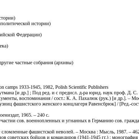
стории)
политической истории)
ийской Федерации)
ека)
ругие частные собрания (архивы)
on camps 1933-1945, 1982, Polish Scientific Publishers
ана [и др.] ; Под ред. и с предисл. д-ра юрид. наук проф. Д. С. К
енты, воспоминания / сост.: К. А. Пахалюк (рук.) [и др.]. – Моск
ц фашистского женского концлагеря Равенсбрюк] / [Ред.-сост. В
низдат, 1965. – 240 с.
частии сов. военнопленных и угнанных в Германию сов. гражда
сломленные фашистской неволей. – Москва : Мысль, 1987. – 462
 советских бойцов и командиров (1941-1945 гг.) : монография /