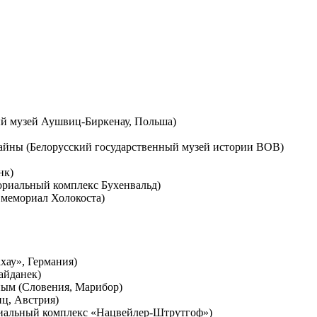
ый музей Аушвиц-Биркенау, Польша)
вайны (Белорусский государственный музей истории ВОВ)
нк)
мориальный комплекс Бухенвальд)
 мемориал Холокоста)
хау», Германия)
айданек)
ным (Словения, Марибор)
нц, Австрия)
емориальный комплекс «Нацвейлер-Штрутгоф»)