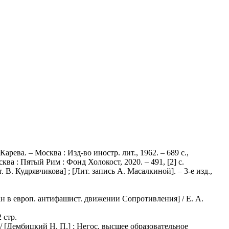
арева. – Москва : Изд-во иностр. лит., 1962. – 689 с.,
ва : Пятый Рим : Фонд Холокост, 2020. – 491, [2] с.
. Кудрявчикова] ; [Лит. запись А. Масалкиной]. – 3-е изд.,
н в европ. антифашист. движении Сопротивления] / Е. А.
 стр.
 [Дембицкий Н. П.] ; Негос. высшее образовательное