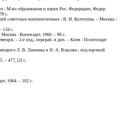
н ; М-во образования и науки Рос. Федерации, Федер.
78 с.
ей советских военнопленных / В. И. Колотуша. – Москва :
 134 с.
осква : Воениздат, 1960. – 96 с.
ещук. – 2-е изд., перераб. и доп. – Киев : Политиздат
мецкого Л. В. Ланника и Н. А. Власова ; под научной
– 477, [2] с.
т, 1964. – 102 с.