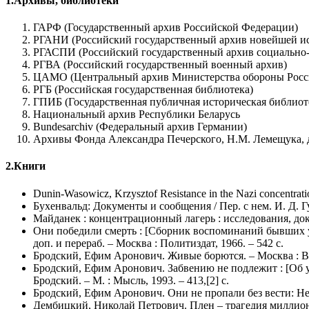
1.Архивы, библиотеки
ГАРФ (Государственный архив Российской Федерации)
РГАНИ (Российский государственный архив новейшей и
РГАСПИ (Российский государственный архив социально-
РГВА (Российский государственный военный архив)
ЦАМО (Центральный архив Министерства обороны Росс
РГБ (Российская государственная библиотека)
ГПИБ (Государственная публичная историческая библиот
Национальный архив Республики Беларусь
Bundesarchiv (Федеральный архив Германии)
Архивы Фонда Александра Печерского, Н.М. Лемещука, д
2.Книги
Dunin-Wasowicz, Krzysztof Resistance in the Nazi concentrati
Бухенвальд: Документы и сообщения / Пер. с нем. И. Д. Гутм
Майданек : концентрационный лагерь : исследования, докум
Они победили смерть : [Сборник воспоминаний бывших узни
доп. и перераб. – Москва : Политиздат, 1966. – 542 с.
Бродский, Ефим Аронович. Живые борются. – Москва : Вое
Бродский, Ефим Аронович. Забвению не подлежит : [Об у
Бродский. – М. : Мысль, 1993. – 413,[2] с.
Бродский, Ефим Аронович. Они не пропали без вести: Не 
Дембицкий, Николай Петрович. Плен – трагедия миллионов