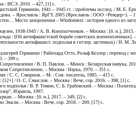
: ИСЭ, 2010. – 427, [1] с.
тской Германии, 1941 – 1945 гг. : проблемы исслед. / М. Е. Ери
идова. – Ярославль : ЯрГУ, 2005 (Ярославль : ООО <Ремдер>). – 1
тен… Место захоронения – Wlodomierz : история одного из лагер
ен, 1938-1945 / А. В. Конопатченков. – Москва : [б. и.], 2015. –
да : [Об антифашистской борьбе советских военнопленных]. – М
ельности антифашист. подполья в гитлер. застенках) / Н. М. Лем
лагерей Германии / Райнхард Отто, Рольф Келлер ; перевод с не
. – 399 с.
ротивлении / В. П. Павлов. – Минск : Беларуская навука, 2015. 
ом Сопротивлении. – Москва : Наука, 1970. – 351 с.
 / С. С. Смирнов. – М. : Сов. писатель, 1985. – 415 с.
2+] / О. С. Смыслов. – Москва : Вече, cop. 2016. – 398, [1] с.
подполья / В. Р. Томин, С. Б. Грабовский. – Москва : Политизда
озор”, Израиль, 1997.
. – Москва : [б. и.], 2017. – 349, [2] с.
ккли. – Москва : Вече, cop. 2018. – 269, [17] с.