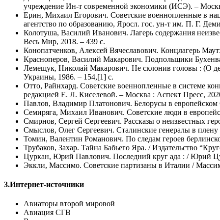
учреждение Ин-т современной экономики (ИСЭ). – Москва 
Ерин, Михаил Егорович. Советские военнопленные в нацис
агентство по образованию, Яросл. гос. ун-т им. П. Г. Дем
Колотуша, Василий Иванович. Лагерь содержания неизвес
Весь Мир, 2018. – 439 с.
Конопатченков, Алексей Вячеславович. Концлагерь Маутхауз
Красноперов, Василий Макарович. Подпольщики Бухенваль
Лемещук, Николай Макарович. Не склонив головы : (О деят
Украины, 1986. – 154,[1] с.
Отто, Райнхард. Советские военнопленные в системе конц
редакцией Е. Л. Киселевой. – Москва : Аспект Пресс, 2020
Павлов, Владимир Платонович. Белорусы в европейском Соп
Семиряга, Михаил Иванович. Советские люди в европейск
Смирнов, Сергей Сергеевич. Рассказы о неизвестных героях
Смыслов, Олег Сергеевич. Сталинские генералы в плену : [1
Томин, Валентин Романович. По следам героев берлинского 
Трубаков, Захар. Тайна Бабьего Яра. / Издательство “Круг
Цуркан, Юрий Павлович. Последний круг ада : / Юрий Цуркан
Эккли, Массимо. Советские партизаны в Италии / Массимо Э
3.Интернет-источники
Авиаторы второй мировой
Авиация СГВ