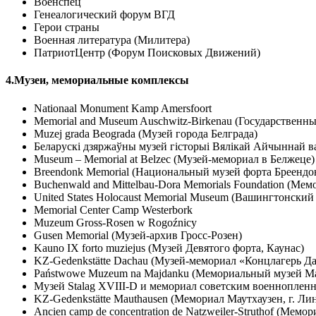
Военспец
Генеалогический форум ВГД
Герои страны
Военная литература (Милитера)
ПатриотЦентр (Форум Поисковых Движений)
4.Музеи, мемориальные комплексы
Nationaal Monument Kamp Amersfoort
Memorial and Museum Auschwitz-Birkenau (Государственн
Muzej grada Beograda (Музей города Белграда)
Беларускі дзяржаўны музей гісторыі Вялікай Айчыннай 
Museum – Memorial at Belzec (Музей-мемориал в Белжеце)
Breendonk Memorial (Национальный музей форта Бреендо
Buchenwald and Mittelbau-Dora Memorials Foundation (Ме
United States Holocaust Memorial Museum (Вашингтонский
Memorial Center Camp Westerbork
Muzeum Gross-Rosen w Rogoźnicy
Gusen Memorial (Музей-архив Гросс-Розен)
Kauno IX forto muziejus (Музей Девятого форта, Каунас)
KZ-Gedenkstätte Dachau (Музей-мемориал «Концлагерь Да
Państwowe Muzeum na Majdanku (Мемориальный музей М
Музей Stalag XVIII-D и мемориал советским военноплен
KZ-Gedenkstätte Mauthausen (Мемориал Маутхаузен, г. Ли
Ancien camp de concentration de Natzweiler-Struthof (М