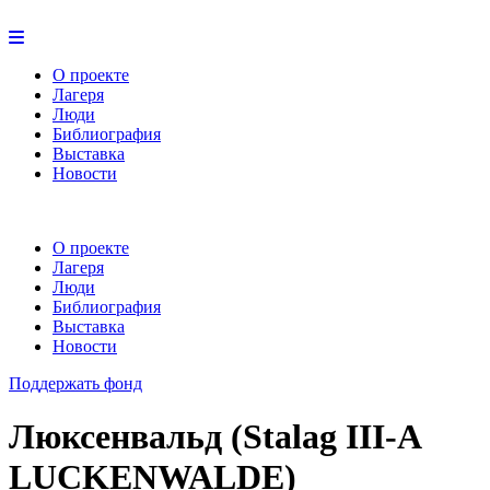
О проекте
Лагеря
Люди
Библиография
Выставка
Новости
О проекте
Лагеря
Люди
Библиография
Выставка
Новости
Поддержать фонд
Люксенвальд (Stalag III-A
LUCKENWALDE)