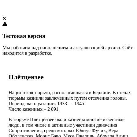
Тестовая версия
Мы работаем над наполнением и актуализацией архива. Сайт
находится в разработке.
Плётцензее
Нацистская тюрьма, располагавшаяся в Берлине. В стенах
тюрьмы казнили заключенных путем отсечения головы.
Период эксплуатации: 1933 — 1945
Число казенных – 2 891.
В тюрьме Плётцензее были казнены многие известные
люди, в том числе и активные участники движения
Сопротивления, среди которых Юлиус Фучик, Вера
Оболенская, Морис Баво, Муса Джалиль, Абдулла Алиш,