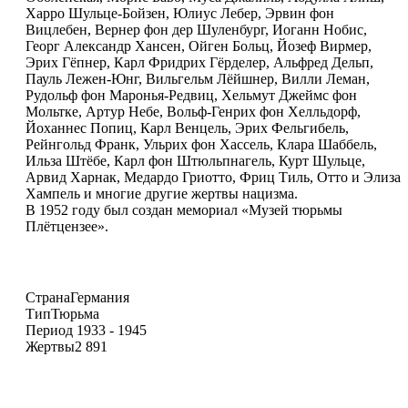
Харро Шульце-Бойзен, Юлиус Лебер, Эрвин фон
Вицлебен, Вернер фон дер Шуленбург, Иоганн Нобис,
Георг Александр Хансен, Ойген Больц, Йозеф Вирмер,
Эрих Гёпнер, Карл Фридрих Гёрделер, Альфред Дельп,
Пауль Лежен-Юнг, Вильгельм Лёйшнер, Вилли Леман,
Рудольф фон Маронья-Редвиц, Хельмут Джеймс фон
Мольтке, Артур Небе, Вольф-Генрих фон Хелльдорф,
Йоханнес Попиц, Карл Венцель, Эрих Фельгибель,
Рейнгольд Франк, Ульрих фон Хассель, Клара Шаббель,
Ильза Штёбе, Карл фон Штюльпнагель, Курт Шульце,
Арвид Харнак, Медардо Гриотто, Фриц Тиль, Отто и Элиза
Хампель и многие другие жертвы нацизма.
В 1952 году был создан мемориал «Музей тюрьмы
Плётцензее».
Страна
Германия
Тип
Тюрьма
Период
1933 - 1945
Жертвы
2 891