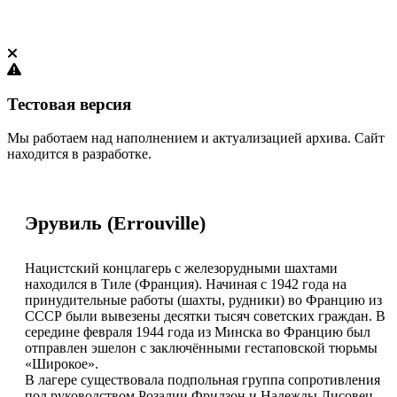
Тестовая версия
Мы работаем над наполнением и актуализацией архива. Сайт
находится в разработке.
Эрувиль (Errouville)
Нацистский концлагерь с железорудными шахтами
находился в Тиле (Франция). Начиная с 1942 года на
принудительные работы (шахты, рудники) во Францию из
СССР были вывезены десятки тысяч советских граждан. В
середине февраля 1944 года из Минска во Францию был
отправлен эшелон с заключёнными гестаповской тюрьмы
«Широкое».
В лагере существовала подпольная группа сопротивления
под руководством Розалии Фридзон и Надежды Лисовец.