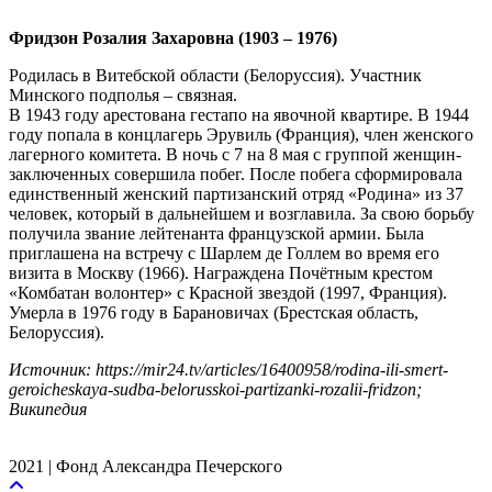
Фридзон Розалия Захаровна (1903 – 1976)
Родилась в Витебской области (Белоруссия). Участник
Минского подполья – связная.
В 1943 году арестована гестапо на явочной квартире. В 1944
году попала в концлагерь Эрувиль (Франция), член женского
лагерного комитета. В ночь с 7 на 8 мая с группой женщин-
заключенных совершила побег. После побега сформировала
единственный женский партизанский отряд «Родина» из 37
человек, который в дальнейшем и возглавила. За свою борьбу
получила звание лейтенанта французской армии. Была
приглашена на встречу с Шарлем де Голлем во время его
визита в Москву (1966). Награждена Почётным крестом
«Комбатан волонтер» с Красной звездой (1997, Франция).
Умерла в 1976 году в Барановичах (Брестская область,
Белоруссия).
Источник: https://mir24.tv/articles/16400958/rodina-ili-smert-
geroicheskaya-sudba-belorusskoi-partizanki-rozalii-fridzon;
Википедия
2021 | Фонд Александра Печерского