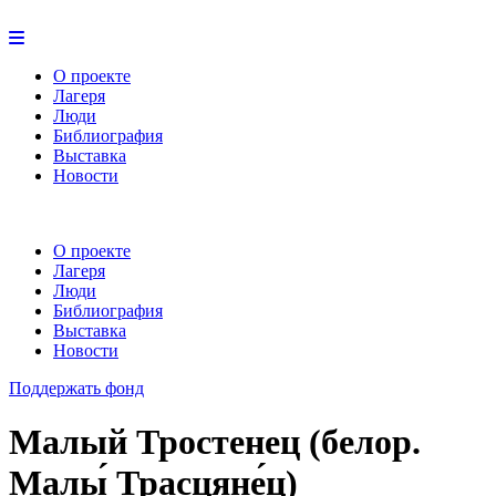
О проекте
Лагеря
Люди
Библиография
Выставка
Новости
О проекте
Лагеря
Люди
Библиография
Выставка
Новости
Поддержать фонд
Малый Тростенец (белор.
Малы́ Трасцяне́ц)