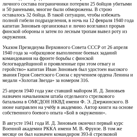
личного состава пограничники потеряли 25 бойцов убитыми
и 50 ранеными, многие были обморожены. В строю
оставалось 32 бойца. В такой ситуации, чтобы избежать
полной гибели подразделения, в ночь на 12 февраля 1940 года
капитан Зиновьев организовал и лично возглавил прорыв
финской обороны и затем по лесным тропам вывел роту из
окружения.
Указом Президиума Верховного Совета СССР от 26 апреля
1940 года за «образцовое выполнение боевых заданий
командования на фронте борьбы с финской
белогвардейщиной и проявленные при этом отвагу и
геройство» капитан Иван Зиновьев был удостоен высокого
звания Героя Советского Союза с вручением ордена Ленина и
медали «Золотая Звезда» за номером 316.
25 апреля 1940 года уже ставший майором И. Д. Зиновьев
назначен начальником штаба отдельного стрелкового
батальона в ОМСДОН НКВД имени Ф. Э. Дзержинского. В
июне направлен на учёбу в академию. Автор книги на основе
собственного боевого опыта «Бой в окружении».
В августе 1941 года И. Д. Зиновьев окончил первый курс
Военной академии РККА имени М. В. Фрунзе. В том же
месяце он был назначен командиром 393-й стрелковой