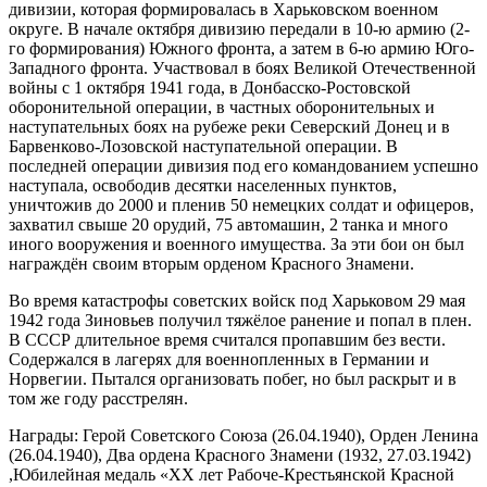
дивизии, которая формировалась в Харьковском военном
округе. В начале октября дивизию передали в 10-ю армию (2-
го формирования) Южного фронта, а затем в 6-ю армию Юго-
Западного фронта. Участвовал в боях Великой Отечественной
войны с 1 октября 1941 года, в Донбасско-Ростовской
оборонительной операции, в частных оборонительных и
наступательных боях на рубеже реки Северский Донец и в
Барвенково-Лозовской наступательной операции. В
последней операции дивизия под его командованием успешно
наступала, освободив десятки населенных пунктов,
уничтожив до 2000 и пленив 50 немецких солдат и офицеров,
захватил свыше 20 орудий, 75 автомашин, 2 танка и много
иного вооружения и военного имущества. За эти бои он был
награждён своим вторым орденом Красного Знамени.
Во время катастрофы советских войск под Харьковом 29 мая
1942 года Зиновьев получил тяжёлое ранение и попал в плен.
В СССР длительное время считался пропавшим без вести.
Содержался в лагерях для военнопленных в Германии и
Норвегии. Пытался организовать побег, но был раскрыт и в
том же году расстрелян.
Награды: Герой Советского Союза (26.04.1940), Орден Ленина
(26.04.1940), Два ордена Красного Знамени (1932, 27.03.1942)
,Юбилейная медаль «XX лет Рабоче-Крестьянской Красной