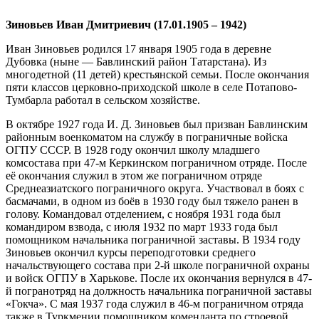
Зиновьев Иван Дмитриевич (17.01.1905 – 1942)
Иван Зиновьев родился 17 января 1905 года в деревне
Дубовка (ныне — Бавлинский район Татарстана). Из
многодетной (11 детей) крестьянской семьи. После окончания
пяти классов церковно-приходской школе в селе Потапово-
Тумбарла работал в сельском хозяйстве.
В октябре 1927 года И. Д. Зиновьев был призван Бавлинским
районным военкоматом на службу в пограничные войска
ОГПУ СССР. В 1928 году окончил школу младшего
комсостава при 47-м Керкинском пограничном отряде. После
её окончания служил в этом же пограничном отряде
Среднеазиатского пограничного округа. Участвовал в боях с
басмачами, в одном из боёв в 1930 году был тяжело ранен в
голову. Командовал отделением, с ноября 1931 года был
командиром взвода, с июля 1932 по март 1933 года был
помощником начальника пограничной заставы. В 1934 году
Зиновьев окончил курсы переподготовки среднего
начальствующего состава при 2-й школе пограничной охраны
и войск ОГПУ в Харькове. После их окончания вернулся в 47-
й погранотряд на должность начальника пограничной заставы
«Гокча». С мая 1937 года служил в 46-м пограничном отряда
также в Туркмении помощником коменданта по строевой