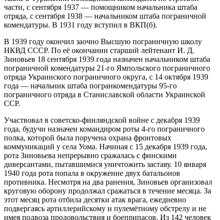
части, с сентября 1937 — помощником начальника штаба
отряда, с сентября 1938 — начальником штаба пограничной
комендатуры. В 1931 году вступил в ВКП(б).
В 1939 году окончил заочно Высшую пограничную школу
НКВД СССР. По её окончании старший лейтенант И. Д.
Зиновьев 18 сентября 1939 года назначен начальником штаба
пограничной комендатуры 21-го Ямпольского пограничного
отряда Украинского пограничного округа, с 14 октября 1939
года — начальник штаба погранкомендатуры 95-го
пограничного отряда в Станиславской области Украинской
ССР.
Участвовал в советско-финляндской войне с декабря 1939
года, будучи назначен командиром роты 4-го пограничного
полка, которой была поручена охрана фронтовых
коммуникаций у села Уома. Начиная с 15 декабря 1939 года,
рота Зиновьева непрерывно сражалась с финскими
диверсантами, пытавшимися уничтожить заставу. 10 января
1940 года рота попала в окружение двух батальонов
противника. Несмотря на два ранения, Зиновьев организовал
круговую оборону продолжал сражаться в течение месяца. За
этот месяц рота отбила десятки атак врага, ежедневно
подвергаясь артиллерийскому и пулемётному обстрелу и не
имея подвоза продовольствия и боеприпасов. Из 142 человек