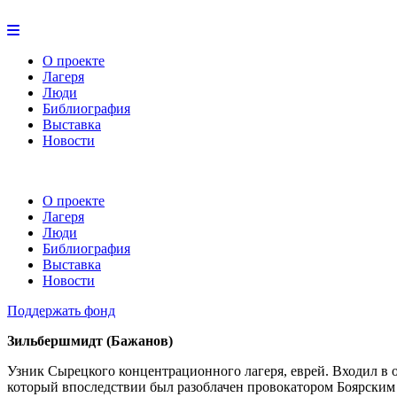
О проекте
Лагеря
Люди
Библиография
Выставка
Новости
О проекте
Лагеря
Люди
Библиография
Выставка
Новости
Поддержать фонд
Зильбершмидт (Бажанов)
Узник Сырецкого концентрационного лагеря, еврей. Входил в 
который впоследствии был разоблачен провокатором Боярским