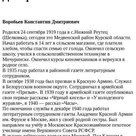
Воробьев Константин Дмитриевич
Родился 24 сентября 1919 года в с.Нижний Реутец
(Шелковка), сегодня это Медвенский район Курской области.
Начал работать в 14 лет в сельском магазине, где платили
хлебом, чтобы спасти семью от голода. Окончил сельскую
школу, учился в сельскохозяйственном техникуме в
Мичуринске. Окончил курсы киномехаников и вернулся в
родное село.
В 1935 году работал в районной газете литературным
сотрудником.
В октябре 1938 года был призван в Красную Армию. Служил
в Белорусском военном округе. Сотрудничал в армейской
газете «Призыв». В 1939 году в армейской газете опубликовал
свои первые рассказы «Чёрный кисель» и «У колодезного
журавля», в 1940 — рассказ «Часы».
По окончании службы в декабре 1940 года работал
литературным сотрудником газеты Академии Красной Армии
им. Фрунзе в Москве, жил у своей родной сестры. Был
направлен на учёбу в Московское Краснознамённое пехотное
училище имени Верховного Совета РСФСР.
В звании лейтенанта воевал под Москвой. Под Клином в