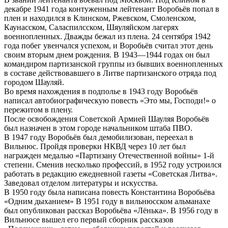
декабре 1941 года контуженным лейтенант Воробьёв попал в
плен и находился в Клинском, Ржевском, Смоленском,
Каунасском, Саласпилсском, Шяуляйском лагерях
военнопленных. Дважды бежал из плена. 24 сентября 1942
года побег увенчался успехом, и Воробьёв считал этот день
своим вторым днем рождения. В 1943—1944 годах он был
командиром партизанской группы из бывших военнопленных
в составе действовавшего в Литве партизанского отряда под
городом Шауляй.
Во время нахождения в подполье в 1943 году Воробьёв
написал автобиографическую повесть «Это мы, Господи!» о
пережитом в плену.
После освобождения Советской Армией Шауляя Воробьёв
был назначен в этом городе начальником штаба ПВО.
В 1947 году Воробьёв был демобилизован, переехал в
Вильнюс. Пройдя проверки НКВД через 10 лет был
награжден медалью «Партизану Отечественной войны» 1-й
степени. Сменив несколько профессий, в 1952 году устроился
работать в редакцию ежедневной газеты «Советская Литва».
Заведовал отделом литературы и искусства.
В 1950 году была написана повесть Константина Воробьёва
«Одним дыханием» В 1951 году в вильнюсском альманахе
был опубликован рассказ Воробьёва «Лёнька». В 1956 году в
Вильнюсе вышел его первый сборник рассказов