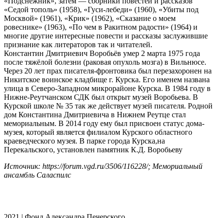
«Подснежник», затем — сборники повестей и рассказов
«Седой тополь» (1958), «Гуси-лебеди» (1960), «Убиты под
Москвой» (1961), «Крик» (1962), «Сказание о моем
ровеснике» (1963), «По чем в Ракитном радости» (1964) и
многие другие интересные повести и рассказы заслужившие
признание как литераторов так и читателей.
Константин Дмитриевич Воробьёв умер 2 марта 1975 года
после тяжёлой болезни (раковая опухоль мозга) в Вильнюсе.
Через 20 лет прах писателя-фронтовика был перезахоронен на
Никитское воинское кладбище г. Курска. Его именем названа
улица в Северо-Западном микрорайоне Курска. В 1984 году в
Нижне-Реутчанском СДК был открыт музей Воробьева. В
Курской школе № 35 так же действует музей писателя. Родной
дом Константина Дмитриевича в Нижнем Реутце стал
мемориальным. В 2014 году ему был присвоен статус дома-
музея, который является филиалом Курского областного
краеведческого музея. В парке города Курска,на
Перекальского, установлен памятник К.Д. Воробьеву
Источник: https://forum.vgd.ru/3506/116228/; Мемориальный
ансамбль Саласпилс
2021 | Фонд Александра Печерского