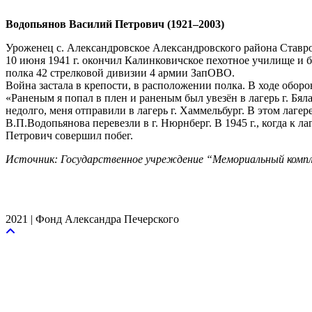
Водопьянов Василий Петрович (1921–2003)
Уроженец с. Александровское Александровского района Ставро
10 июня 1941 г. окончил Калинковичское пехотное училище и бы
полка 42 стрелковой дивизии 4 армии ЗапОВО.
Война застала в крепости, в расположении полка. В ходе оборо
«Раненым я попал в плен и раненым был увезён в лагерь г. Бя
недолго, меня отправили в лагерь г. Хаммельбург. В этом лаге
В.П.Водопьянова перевезли в г. Нюрнберг. В 1945 г., когда к
Петрович совершил побег.
Источник: Государственное учреждение “Мемориальный компл
2021 | Фонд Александра Печерского