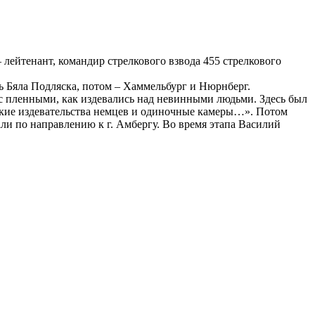
 лейтенант, командир стрелкового взвода 455 стрелкового
рь Бяла Подляска, потом – Хаммельбург и Нюрнберг.
я с пленными, как издевались над невинными людьми. Здесь был
стокие издевательства немцев и одиночные камеры…». Потом
али по направлению к г. Амбергу. Во время этапа Василий