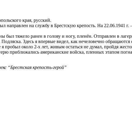
польского края, русский.
л направлен на службу в Брестскую крепость. На 22.06.1941 г. –
ны был тяжело ранен в голову и ногу, пленён. Отправлен в лаге
ла Подляска. Здесь я впервые видел, как нечеловечно обращаютс
ре я пробыл около 2-х лет, живым остаться не думал, пройдя же
 лагерю приближались американские войска, пленных этапом погн
екс “Брестская крепость-герой”