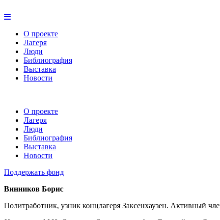
О проекте
Лагеря
Люди
Библиография
Выставка
Новости
О проекте
Лагеря
Люди
Библиография
Выставка
Новости
Поддержать фонд
Винников Борис
Политработник, узник концлагеря Заксенхаузен. Активный чле