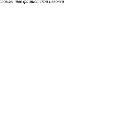
ломленные фашистской неволей