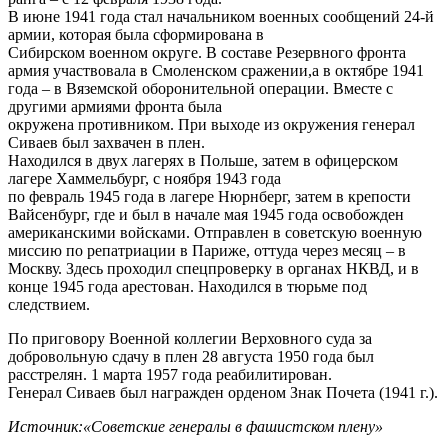
В июне 1941 года стал начальником военных сообщений 24-й
армии, которая была сформирована в
Сибирском военном округе. В составе Резервного фронта
армия участвовала в Смоленском сражении,а в октябре 1941
года – в Вяземской оборонительной операции. Вместе с
другими армиями фронта была
окружена противником. При выходе из окружения генерал
Сиваев был захвачен в плен.
Находился в двух лагерях в Польше, затем в офицерском
лагере Хаммельбург, с ноября 1943 года
по февраль 1945 года в лагере Нюрнберг, затем в крепости
Вайсенбург, где и был в начале мая 1945 года освобожден
американскими войсками. Отправлен в советскую военную
миссию по репатриации в Париже, оттуда через месяц – в
Москву. Здесь проходил спецпроверку в органах НКВД, и в
конце 1945 года арестован. Находился в тюрьме под
следствием.
По приговору Военной коллегии Верховного суда за
добровольную сдачу в плен 28 августа 1950 года был
расстрелян. 1 марта 1957 года реабилитирован.
Генерал Сиваев был награжден орденом Знак Почета (1941 г.).
Источник:«Советские генералы в фашистском плену»