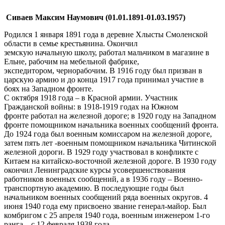
Сиваев Максим Наумович (01.01.1891-01.03.1957)
Родился 1 января 1891 года в деревне Хлысты Смоленской
области в семье крестьянина. Окончил
земскую начальную школу, работал мальчиком в магазине в
Ельне, рабочим на мебельной фабрике,
экспедитором, чернорабочим. В 1916 году был призван в
царскую армию и до конца 1917 года принимал участие в
боях на Западном фронте.
С октября 1918 года – в Красной армии. Участник
Гражданской войны: в 1918-1919 годах на Южном
фронте работал на железной дороге; в 1920 году на Западном
фронте помощником начальника военных сообщений фронта.
До 1924 года был военным комиссаром на железной дороге,
затем пять лет -военным помощником начальника Читинской
железной дороги. В 1929 году участвовал в конфликте с
Китаем на китайско-восточной железной дороге. В 1930 году
окончил Ленинградские курсы усовершенствования
работников военных сообщений, а в 1936 году – Военно-
транспортную академию. В последующие годы был
начальником военных сообщений ряда военных округов. 4
июня 1940 года ему присвоено звание генерал-майор. Был
комбригом с 25 апреля 1940 года, военным инженером 1-го
ранга – с 12 февраля 1938 года.