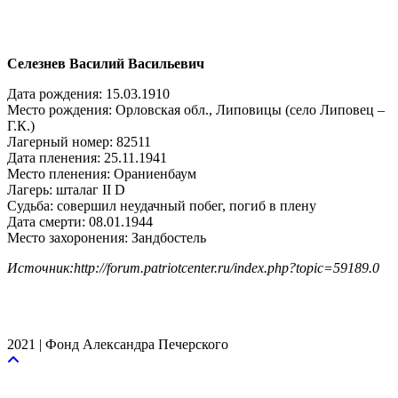
Селезнев Василий Васильевич
Дата рождения: 15.03.1910
Место рождения: Орловская обл., Липовицы (село Липовец –
Г.К.)
Лагерный номер: 82511
Дата пленения: 25.11.1941
Место пленения: Ораниенбаум
Лагерь: шталаг II D
Судьба: совершил неудачный побег, погиб в плену
Дата смерти: 08.01.1944
Место захоронения: Зандбостель
Источник:http://forum.patriotcenter.ru/index.php?topic=59189.0
2021 | Фонд Александра Печерского