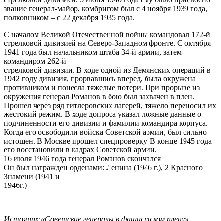
звание генерал-майор, комбригом был с 4 ноября 1939 года,
полковником – с 22 декабря 1935 года.
С началом Великой Отечественной войны командовал 172-й
стрелковой дивизией на Северо-Западном фронте. С октября
1941 года был начальником штаба 34-й армии, затем
командиром 262-й
стрелковой дивизии. В ходе одной из Демянских операций в
1942 году дивизия, прорвавшись вперед, была окружена
противником и понесла тяжелые потери. При прорыве из
окружения генерал Романов в бою был захвачен в плен.
Прошел через ряд гитлеровских лагерей, тяжело переносил их
жестокий режим. В ходе допроса указал ложные данные о
подчиненности его дивизии и фамилии командира корпуса.
Когда его освободили войска Советской армии, был сильно
истощен. В Москве прошел спецпроверку. В конце 1945 года
его восстановили в кадрах Советской армии.
16 июля 1946 года генерал Романов скончался
Он был награжден орденами: Ленина (1946 г.), 2 Красного
Знамени (1941 и
1946г.)
Источник:«Советские генералы в фашистском плену»