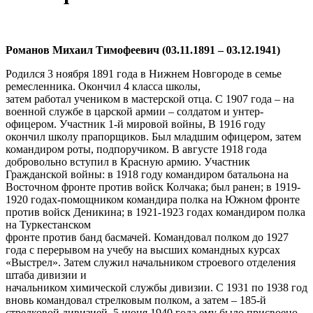
Романов Михаил Тимофеевич (03.11.1891 – 03.12.1941)
Родился 3 ноября 1891 года в Нижнем Новгороде в семье
ремесленника. Окончил 4 класса школы,
затем работал учеником в мастерской отца. С 1907 года – на
военной службе в царской армии – солдатом и унтер-
офицером. Участник 1-й мировой войны, В 1916 году
окончил школу прапорщиков. Был младшим офицером, затем
командиром роты, подпоручиком. В августе 1918 года
добровольно вступил в Красную армию. Участник
Гражданской войны: в 1918 году командиром батальона на
Восточном фронте против войск Колчака; был ранен; в 1919-
1920 годах-помощником командира полка на Южном фронте
против войск Деникина; в 1921-1923 годах командиром полка
на Туркестанском
фронте против банд басмачей. Командовал полком до 1927
года с перерывом на учебу на высших командных курсах
«Выстрел». Затем служил начальником строевого отделения
штаба дивизии и
начальником химической службы дивизии. С 1931 по 1938 год
вновь командовал стрелковым полком, а затем – 185-й
стрелковой дивизией. 5 июня 1940 года ему было присвоено