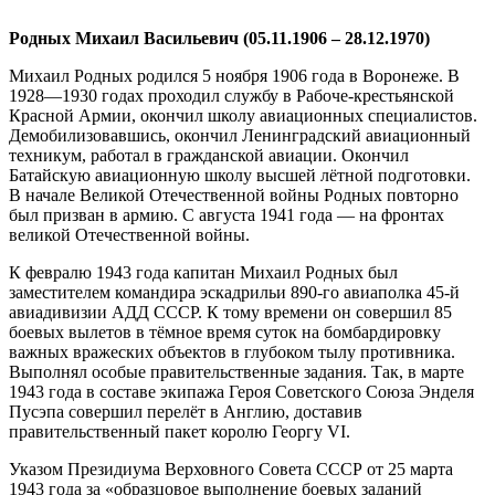
Родных Михаил Васильевич (05.11.1906 – 28.12.1970)
Михаил Родных родился 5 ноября 1906 года в Воронеже. В
1928—1930 годах проходил службу в Рабоче-крестьянской
Красной Армии, окончил школу авиационных специалистов.
Демобилизовавшись, окончил Ленинградский авиационный
техникум, работал в гражданской авиации. Окончил
Батайскую авиационную школу высшей лётной подготовки.
В начале Великой Отечественной войны Родных повторно
был призван в армию. С августа 1941 года — на фронтах
великой Отечественной войны.
К февралю 1943 года капитан Михаил Родных был
заместителем командира эскадрильи 890-го авиаполка 45-й
авиадивизии АДД СССР. К тому времени он совершил 85
боевых вылетов в тёмное время суток на бомбардировку
важных вражеских объектов в глубоком тылу противника.
Выполнял особые правительственные задания. Так, в марте
1943 года в составе экипажа Героя Советского Союза Энделя
Пусэпа совершил перелёт в Англию, доставив
правительственный пакет королю Георгу VI.
Указом Президиума Верховного Совета СССР от 25 марта
1943 года за «образцовое выполнение боевых заданий