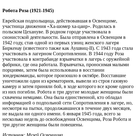
Робота Роза (1921-1945)
Еврейская подпольщица, действовавшая в Освенциме,
участница движения «Ха-шомер ха-цаир». Родилась в
польском Цехануве. В родном городе участвовала в
сионистской деятельности. Была отправлена в Освенцим в
1942 году, став одной из первых узниц женского лагеря
Биркенау (известного также как Аушвиц-II). С 1943 года стала
участвовать в лагерном Сопротивлении. В 1944 году Роза
участвовала в контрабанде взрывчатки в лагерь с оружейной
фабрики, где она работала. Взрывчатка, проносимая малыми
порциями, затем была использована в восстании
зондеркоманды, которое произошло в октябре. Восставшие
уничтожили один из крематориев, вывели из строя газовую
камеру и затем приняли бой, в ходе которого все кроме одного
из них погибли. Робота и три другие молодые женщины были
схвачены немцами. Она была единственной, кто обладал
информацией о подпольной сети Сопротивления в лагере, но,
несмотря на пытки, продолжавшиеся в течение двух месяцев,
не выдала ни одного имени. 6 января 1945 года, всего за
несколько недель до освобождения Освенцима, Роза Робота и
три другие женщины были повешены.
Источник: Музей Освенцима