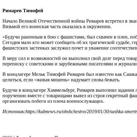
Римарев Тимофей
Начало Великой Отечественной войны Римарев встретил в зван
Вязьмой его воинская часть оказалась в окружении.
«Будучи раненным в бою с фашистами, был схвачен в плен, по
Сегодня мало кто может сообщить об их трагической судьбе, г
фашистских застенках заслужил почет и уважение соотечеств
В меру сил и возможностей он выполнил свой долг перед това
переписку с советскими и зарубежными писателями и журнали
В концлагере Мельк Тимофей Римарев был известен как Сашка-
целиться, если «живая мишень» надумает снова бежать.
Будучи в концлагере Хаммельбург, Римарев выполнял задания 
поручению вместе с товарищами вывел из строя секретный фаши
организовать побеги из плена военнослужащих.
Источник:https://kubnews.ru/obshchestvo/2019/01/30/sashka-smertnik