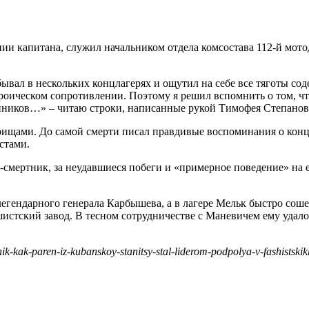
ии капитана, служил начальником отдела комсостава 112-й мотод
бывал в нескольких концлагерях и ощутил на себе все тяготы с
ероическом сопротивлении. Поэтому я решил вспомнить о том, ч
енников…» – читаю строки, написанные рукой Тимофея Степанов
рищами. До самой смерти писал правдивые воспоминания о концла
стами.
смертник, за неудавшиеся побеги и «примерное поведение» на 
легендарного генерала Карбышева, а в лагере Мельк быстро сош
стский завод. В тесном сотрудничестве с Маневичем ему удалось
-kak-paren-iz-kubanskoy-stanitsy-stal-liderom-podpolya-v-fashistskik