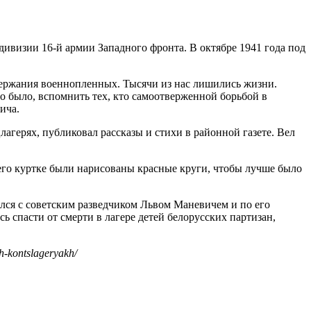
ивизии 16-й армии Западного фронта. В октябре 1941 года под
одержания военнопленных. Тысячи из нас лишились жизни.
то было, вспомнить тех, кто самоотверженной борьбой в
ича.
герях, публиковал рассказы и стихи в районной газете. Вел
его куртке были нарисованы красные круги, чтобы лучше было
елся с советским разведчиком Львом Маневичем и по его
 спасти от смерти в лагере детей белорусских партизан,
h-kontslageryakh/