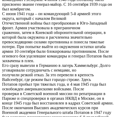
присвоено звание генерал-майор. С 16 сентября 1939 года он
был комбригом.
С июня 1941 года – он командующий 5-й армией этого
округа, который с началом Великой
Отечественной войны был преобразован в Юго-Западный
фронт. Армия участвовала в приграничном
сражении, затем в Киевской оборонительной операции, в
которой была окружена и расчленена значительно
превосходящими силами противника и понесла тяжелые
потери. При попытке выйти из окружения остатки штаба
армии 10 сентября были блокированы противником. После
огневого боя уцелевшие командиры и генерал Потапов были
захвачены в плен.
Его сразу вывезли в Германию в лагерь Хаммельбург. Долго
уговаривали сотрудничать с немцами, но
получили резкий отказ. За это перевели в крепость
Вайсенбург, где режим был гораздо строже. Здесь
Потапов пробыл три тяжелых года, и 4 мая 1945 года был
освобожден американскими войсками. После
проверки в Советской военной миссии по репатриации в
Париже и спецпроверки в органах НКВД в Москве, он в
конце 1945 года был восстановлен в кадрах Советской армии.
После окончания Высших академических курсов при
Военной академии Генерального штаба Потапов в 1947 году