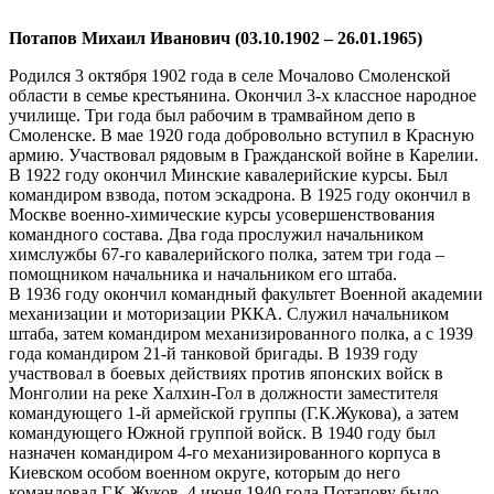
Потапов Михаил Иванович (03.10.1902 – 26.01.1965)
Родился 3 октября 1902 года в селе Мочалово Смоленской
области в семье крестьянина. Окончил 3-х классное народное
училище. Три года был рабочим в трамвайном депо в
Смоленске. В мае 1920 года добровольно вступил в Красную
армию. Участвовал рядовым в Гражданской войне в Карелии.
В 1922 году окончил Минские кавалерийские курсы. Был
командиром взвода, потом эскадрона. В 1925 году окончил в
Москве военно-химические курсы усовершенствования
командного состава. Два года прослужил начальником
химслужбы 67-го кавалерийского полка, затем три года –
помощником начальника и начальником его штаба.
В 1936 году окончил командный факультет Военной академии
механизации и моторизации РККА. Служил начальником
штаба, затем командиром механизированного полка, а с 1939
года командиром 21-й танковой бригады. В 1939 году
участвовал в боевых действиях против японских войск в
Монголии на реке Халхин-Гол в должности заместителя
командующего 1-й армейской группы (Г.К.Жукова), а затем
командующего Южной группой войск. В 1940 году был
назначен командиром 4-го механизированного корпуса в
Киевском особом военном округе, которым до него
командовал Г.К.Жуков. 4 июня 1940 года Потапову было