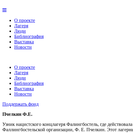
О проекте
Лагеря
Люди
Библиография
Выставка
Новости
О проекте
Лагеря
Люди
Библиография
Выставка
Новости
Поддержать фонд
Пчелкин Ф.Е.
Узник нацистского концлагеря Фалингбостель, где действовала 
Фаллингбостельской организации, Ф. Е. Пчелкин. Этот лагерн