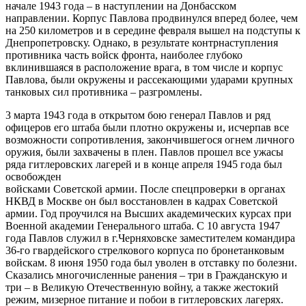
начале 1943 года – в наступлении на Донбасском
направлении. Корпус Павлова продвинулся вперед более, чем
на 250 километров и в середине февраля вышел на подступы к
Днепропетровску. Однако, в результате контрнаступления
противника часть войск фронта, наиболее глубоко
вклинившаяся в расположение врага, в том числе и корпус
Павлова, были окружены и рассекающими ударами крупных
танковых сил противника – разгромлены.
3 марта 1943 года в открытом бою генерал Павлов и ряд
офицеров его штаба были плотно окружены и, исчерпав все
возможности сопротивления, закончившегося огнем личного
оружия, были захвачены в плен. Павлов прошел все ужасы
ряда гитлеровских лагерей и в конце апреля 1945 года был
освобожден
войсками Советской армии. После спецпроверки в органах
НКВД в Москве он был восстановлен в кадрах Советской
армии. Год проучился на Высших академических курсах при
Военной академии Генерального штаба. С 10 августа 1947
года Павлов служил в г.Черняховске заместителем командира
36-го гвардейского стрелкового корпуса по бронетанковым
войскам. 8 июня 1950 года был уволен в отставку по болезни.
Сказались многочисленные ранения – три в Гражданскую и
три – в Великую Отечественную войну, а также жестокий
режим, мизерное питание и побои в гитлеровских лагерях.