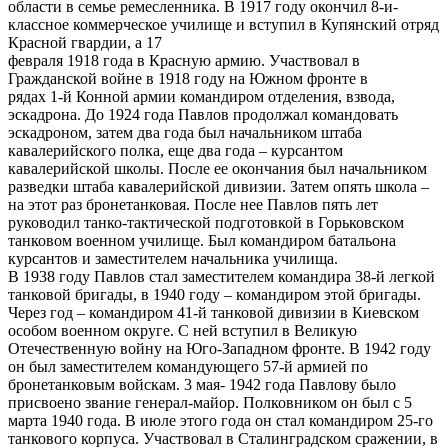
области в семье ремесленника. В 1917 году окончил 8-и-
классное коммерческое училище и вступил в Купянский отряд
Красной гвардии, а 17
февраля 1918 года в Красную армию. Участвовал в
Гражданской войне в 1918 году на Южном фронте в
рядах 1-й Конной армии командиром отделения, взвода,
эскадрона. До 1924 года Павлов продолжал командовать
эскадроном, затем два года был начальником штаба
кавалерийского полка, еще два года – курсантом
кавалерийской школы. После ее окончания был начальником
разведки штаба кавалерийской дивизии. Затем опять школа –
на этот раз бронетанковая. После нее Павлов пять лет
руководил танко-тактической подготовкой в Горьковском
танковом военном училище. Был командиром батальона
курсантов и заместителем начальника училища.
В 1938 году Павлов стал заместителем командира 38-й легкой
танковой бригады, в 1940 году – командиром этой бригады.
Через год – командиром 41-й танковой дивизии в Киевском
особом военном округе. С ней вступил в Великую
Отечественную войну на Юго-Западном фронте. В 1942 году
он был заместителем командующего 57-й армией по
бронетанковым войскам. 3 мая- 1942 года Павлову было
присвоено звание генерал-майор. Полковником он был с 5
марта 1940 года. В июле этого года он стал командиром 25-го
танкового корпуса. Участвовал в Сталинградском сражении, в