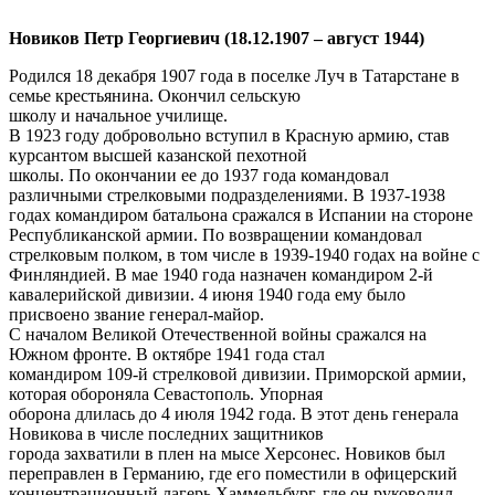
Новиков Петр Георгиевич (18.12.1907 – август 1944)
Родился 18 декабря 1907 года в поселке Луч в Татарстане в
семье крестьянина. Окончил сельскую
школу и начальное училище.
В 1923 году добровольно вступил в Красную армию, став
курсантом высшей казанской пехотной
школы. По окончании ее до 1937 года командовал
различными стрелковыми подразделениями. В 1937-1938
годах командиром батальона сражался в Испании на стороне
Республиканской армии. По возвращении командовал
стрелковым полком, в том числе в 1939-1940 годах на войне с
Финляндией. В мае 1940 года назначен командиром 2-й
кавалерийской дивизии. 4 июня 1940 года ему было
присвоено звание генерал-майор.
С началом Великой Отечественной войны сражался на
Южном фронте. В октябре 1941 года стал
командиром 109-й стрелковой дивизии. Приморской армии,
которая обороняла Севастополь. Упорная
оборона длилась до 4 июля 1942 года. В этот день генерала
Новикова в числе последних защитников
города захватили в плен на мысе Херсонес. Новиков был
переправлен в Германию, где его поместили в офицерский
концентрационный лагерь Хаммельбург, где он руководил