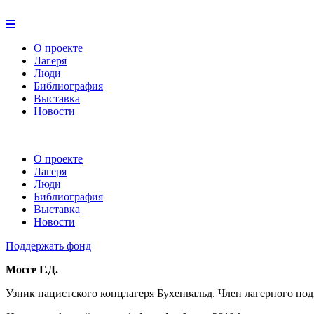
О проекте
Лагеря
Люди
Библиография
Выставка
Новости
О проекте
Лагеря
Люди
Библиография
Выставка
Новости
Поддержать фонд
Моссе Г.Д.
Узник нацистского концлагеря Бухенвальд. Член лагерного подп