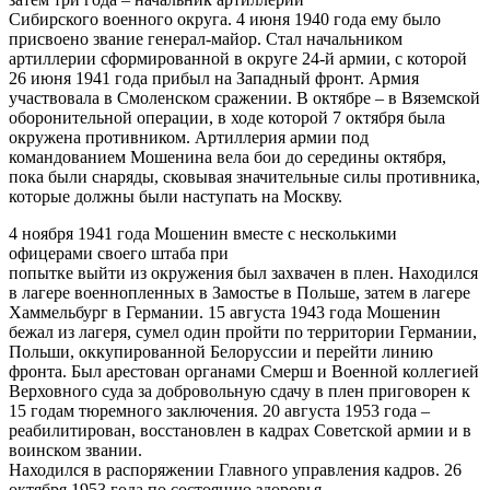
Сибирского военного округа. 4 июня 1940 года ему было
присвоено звание генерал-майор. Стал начальником
артиллерии сформированной в округе 24-й армии, с которой
26 июня 1941 года прибыл на Западный фронт. Армия
участвовала в Смоленском сражении. В октябре – в Вяземской
оборонительной операции, в ходе которой 7 октября была
окружена противником. Артиллерия армии под
командованием Мошенина вела бои до середины октября,
пока были снаряды, сковывая значительные силы противника,
которые должны были наступать на Москву.
4 ноября 1941 года Мошенин вместе с несколькими
офицерами своего штаба при
попытке выйти из окружения был захвачен в плен. Находился
в лагере военнопленных в Замостье в Польше, затем в лагере
Хаммельбург в Германии. 15 августа 1943 года Мошенин
бежал из лагеря, сумел один пройти по территории Германии,
Польши, оккупированной Белоруссии и перейти линию
фронта. Был арестован органами Смерш и Военной коллегией
Верховного суда за добровольную сдачу в плен приговорен к
15 годам тюремного заключения. 20 августа 1953 года –
реабилитирован, восстановлен в кадрах Советской армии и в
воинском звании.
Находился в распоряжении Главного управления кадров. 26
октября 1953 года по состоянию здоровья,