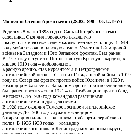
Мошенин Степан Арсентьевич (28.03.1898 – 06.12.1957)
Родился 28 марта 1898 года в Санкт-Петербурге в семье
садовника. Окончил городскую начальную
школу и 3-х-классное сельскохозяйственное училище. В 1914
году мобилизован в царскую армию. Участник 1-й мировой
войны на Западном и Юго-Западном фронтах. Был ранен.
В 1917 году вступил в Петроградскую Красную гвардию, в
январе 1919 года – добровольно в
Красную армию, став курсантом 2-й Петроградской
артиллерийской школы. Участник Гражданской войны: в 1919
году на Северном фронте против войск Юденича; в 1920 г.
командиром батареи на Западном фронте против белополяков,
был ранен и контужен; в 1921 – на Тамбовщине против банд
Антонова. До 1926 года командовал различными
артиллерийскими подразделениями.
В 1928 году окончил Томское военное артиллерийское
училище. До 1936 года служил командиром
батареи, дивизиона, начальником штаба артиллерийского
полка. В 1936-1938 годах – командир
артиллерийского полка в Ленинградском военном округе,
затем три года – начальник артиллерии