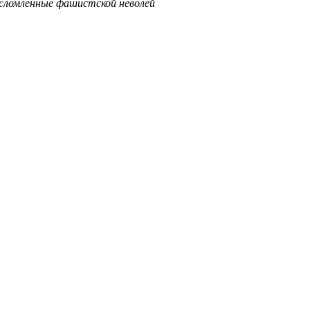
ломленные фашистской неволей