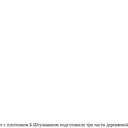
сте с плотником Б.Штульманом
подготовили три части деревянно