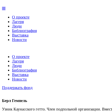
О проекте
Лагеря
Люди
Библиография
Выставка
Новости
О проекте
Лагеря
Люди
Библиография
Выставка
Новости
Поддержать фонд
Берл Гемпель
Узник Каунасского гетто. Член подпольной организации. Вме