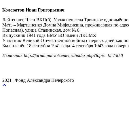
Колеватов Иван Григорьевич
Лейтенант. Член ВКП(б). Уроженец села Троицкое одноимённог
Мать – Мартыненко Домна Мифодиевна, проживавшая по адресу:
Попасная), улица Сталинская, дом № 8.
Выпускник 1941 года ВМУ БО имени ЛКСМУ.
Участник Великой Отечественной войны с первых дней как по
Был пленён 18 сентября 1941 года. 4 сентября 1943 года совер
Источник:http://forum.patriotcenter.ru/index.php?topic=95730.0
2021 | Фонд Александра Печерского