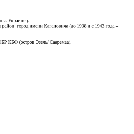
ны. Украинец.
айон, город имени Кагановича (до 1938 и с 1943 года –
БР КБФ (остров Эзель/ Сааремаа).