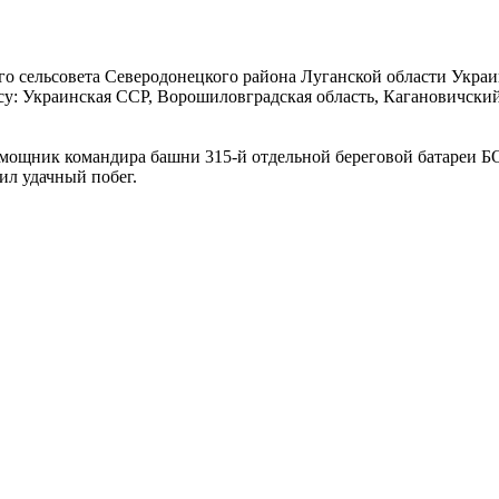
о сельсовета Северодонецкого района Луганской области Украи
 Украинская ССР, Ворошиловградская область, Кагановичский р
мощник командира башни 315-й отдельной береговой батареи БО
шил удачный побег.