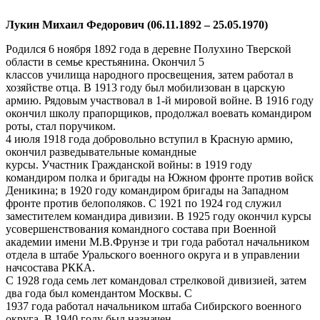
Лукин Михаил Федорович (06.11.1892 – 25.05.1970)
Родился 6 ноября 1892 года в деревне Полухино Тверской
области в семье крестьянина. Окончил 5
классов училища народного просвещения, затем работал в
хозяйстве отца. В 1913 году был мобилизован в царскую
армию. Рядовым участвовал в 1-й мировой войне. В 1916 году
окончил школу прапорщиков, продолжал воевать командиром
роты, стал поручиком.
4 июля 1918 года добровольно вступил в Красную армию,
окончил разведывательные командные
курсы. Участник Гражданской войны: в 1919 году
командиром полка и бригады на Южном фронте против войск
Деникина; в 1920 году командиром бригады на Западном
фронте против белополяков. С 1921 по 1924 год служил
заместителем командира дивизии. В 1925 году окончил курсы
усовершенствования командного состава при Военной
академии имени М.В.Фрунзе и три года работал начальником
отдела в штабе Уральского военного округа и в управлении
начсостава РККА.
С 1928 года семь лет командовал стрелковой дивизией, затем
два года был комендантом Москвы. С
1937 года работал начальником штаба Сибирского военного
округа. В 1940 году был назначен