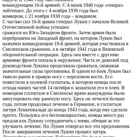
командующим 16-й армией. С 4 июня 1940 года -генерал-
лейтенант. До этого с 4 ноября 1939 года был
комкором, с 21 ноября 1938 года – комдивом.
С частью сил 16-й армии генерал Лукин с началом Великой
Отечественной войны успешно
сражался на Юго-Западном фронте. Затем армия была
переброшена на Западный фронт, на котором Лукин был
назначен командующим 19-й армией, которая участвовала в
Смоленском сражении, а в октябре 1941 года в Вяземской
оборонительной операции. Здесь она вместе с другими
армиями фронта попала в окружение. Часть ее дивизий под
руководством Лукина продолжала сражаться, сковывая
значительные силы противника. В одном из боев Лукин был
тяжело ранен в правую ногу с переломом кости. Его
поместили в полевой госпиталь, в котором немцы после
отхода наших частей 14 октября и захватили его в плен. В
немецком госпитале в Смоленске врачи вынуждены были
ампутировать ему раненую ногу. Здесь он лечился больше
года, потом продолжал лечение в Германии, в госпитале
лагеря Луккенвальде до конца 1943 года, когда ему сделали
протез. Пользуясь его беспомощностью, немцы много раз
предлагали Лукину сотрудничать с ними, обещая за это
улучшить лечение. Но Лукин отвергал все эти предложения.
После завершения лечения Лукин прошел лагерь