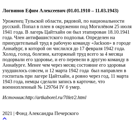
Логвинов Ефим Алексеевич (01.01.1910 – 11.03.1943)
Уроженец Тульской области, рядовой, по национальности
русский. Попал в плен в окружении под Могилёвом 25 июля
1941 года. В лагерь Цайтхайн он был этапирован 18.10.1941
года. Член антифашистского подполья. Определен на
принудительный труд в рабочую команду «Jackson» в городе
Аннабург, в которой он числился до 17 февраля 1942 года.
Холод, голод, болезни, каторжный труд всего за 4 месяца
подорвали его здоровье, и его перевели в другую команду в
Аннабурге. Менее чем через месяц состояние его здоровья
ухудшилось совсем, и 12 марта 1942 года был направлен в
госпиталь при лагере Цайтхайн, а ровно через год, 11 марта
1943 года, немцы сделали запись в карточке, что
военнопленный № 129764 IV б умер.
Источник:http://artkaborel.ru/70let/2.html
2021 | Фонд Александра Печерского