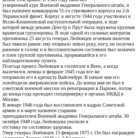
ускоренный курс Военной академии Генерального штаба, и
был назначен командиром 51-го стрелкового корпуса на 2-й
Украинский фронт. Корпус в августе 1944 года участвовал в
Ясско-Кишиневской наступательной операции, в ходе
которой между реками Днестр и Прут была окружена крупная
вражеская группировка. В ходе одной из сильных контратак
противника 25 августа генерал Любовцев огневым налетом
был тяжело ранен: ему оторвало левую руку, ногу, он получил
ранение в голову и в бессознательном состоянии был захвачен
в плен группой противника, прорвавшейся к его
наблюдательному пункту.
Полгода провел Любовцев в госпитале в Вене, а когда
вылечился, немцы в феврале 1945 года все же
отправили его в крепость Вайсенбург. В начале мая его
освободили американские войска. До конца мая он был в
советской военной миссии по репатриации в Париже, потом
до конца года проходил спецпроверку в органах НКВД в
Москве.
В январе 1946 года был восстановлен в кадрах Советской
армии и в марте назначен старшим
преподавателем Военной академии Генерального штаба. 30
октября 1948 года Любовцева уволили в
отставку по состоянию здоровья.
Умер генерал Любовцев 15 февраля 1975 г. Он был награжден