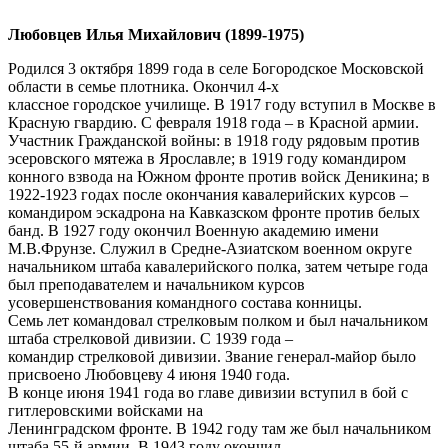
Любовцев Илья Михайлович (1899-1975)
Родился 3 октября 1899 года в селе Богородское Московской
области в семье плотника. Окончил 4-х
классное городское училище. В 1917 году вступил в Москве в
Красную гвардию. С февраля 1918 года – в Красной армии.
Участник Гражданской войны: в 1918 году рядовым против
эсеровского мятежа в Ярославле; в 1919 году командиром
конного взвода на Южном фронте против войск Деникина; в
1922-1923 годах после окончания кавалерийских курсов –
командиром эскадрона на Кавказском фронте против белых
банд. В 1927 году окончил Военную академию имени
М.В.Фрунзе. Служил в Средне-Азиатском военном округе
начальником штаба кавалерийского полка, затем четыре года
был преподавателем и начальником курсов
усовершенствования командного состава конницы.
Семь лет командовал стрелковым полком и был начальником
штаба стрелковой дивизии. С 1939 года –
командир стрелковой дивизии. Звание генерал-майор было
присвоено Любовцеву 4 июня 1940 года.
В конце июня 1941 года во главе дивизии вступил в бой с
гитлеровскими войсками на
Ленинградском фронте. В 1942 году там же был начальником
штаба 55-й армии. В 1943 году окончил