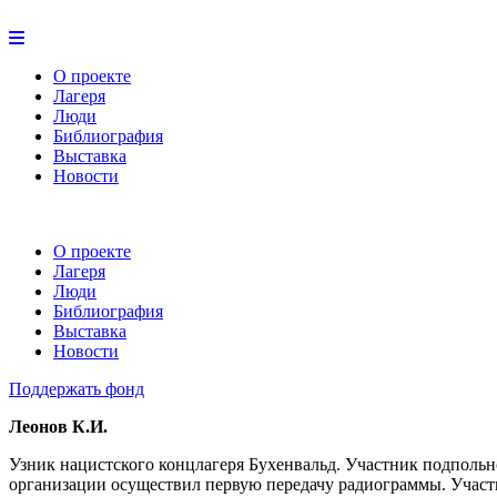
О проекте
Лагеря
Люди
Библиография
Выставка
Новости
О проекте
Лагеря
Люди
Библиография
Выставка
Новости
Поддержать фонд
Леонов К.И.
Узник нацистского концлагеря Бухенвальд. Участник подпольн
организации осуществил первую передачу радиограммы. Участни