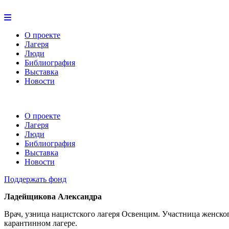
О проекте
Лагеря
Люди
Библиография
Выставка
Новости
О проекте
Лагеря
Люди
Библиография
Выставка
Новости
Поддержать фонд
Ладейщикова Александра
Врач, узница нацистского лагеря Освенцим. Участница женско
карантинном лагере.