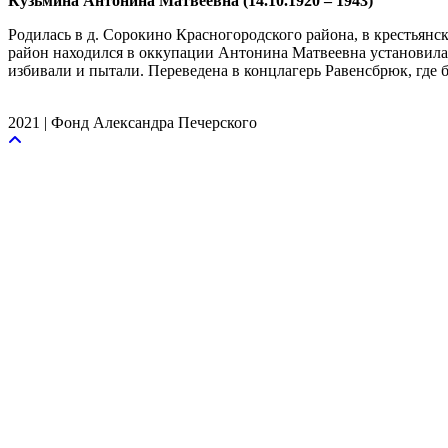
Кузьмина Антонина Матвеевна (14.10.1920 – 1943)
Родилась в д. Сорокино Красногородского района, в крестьянск
район находился в оккупации Антонина Матвеевна установила с
избивали и пытали. Переведена в концлагерь Равенсбрюк, где 
2021 | Фонд Александра Печерского