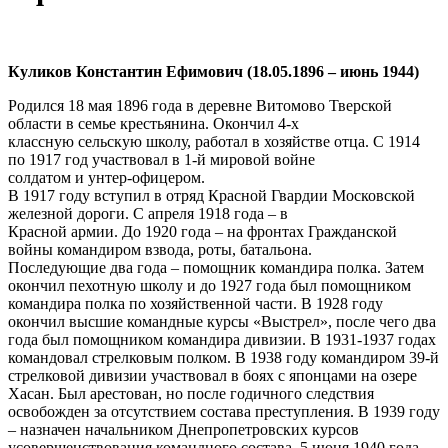
Куликов Константин Ефимович (18.05.1896 – июнь 1944)
Родился 18 мая 1896 года в деревне Витомово Тверской
области в семье крестьянина. Окончил 4-х
классную сельскую школу, работал в хозяйстве отца. С 1914
по 1917 год участвовал в 1-й мировой войне
солдатом и унтер-офицером.
В 1917 году вступил в отряд Красной Гвардии Московской
железной дороги. С апреля 1918 года – в
Красной армии. До 1920 года – на фронтах Гражданской
войны командиром взвода, роты, батальона.
Последующие два года – помощник командира полка. Затем
окончил пехотную школу и до 1927 года был помощником
командира полка по хозяйственной части. В 1928 году
окончил высшие командные курсы «Выстрел», после чего два
года был помощником командира дивизии. В 1931-1937 годах
командовал стрелковым полком. В 1938 году командиром 39-й
стрелковой дивизии участвовал в боях с японцами на озере
Хасан. Был арестован, но после годичного следствия
освобожден за отсутствием состава преступления. В 1939 году
– назначен начальником Днепропетровских курсов
усовершенствования командного состава. 5 июня 1940 года