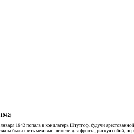
1942)
 января 1942 попала в концлагерь Штутгоф, будучи арестованной
олжны были шить меховые шинели для фронта, рискуя собой, нер