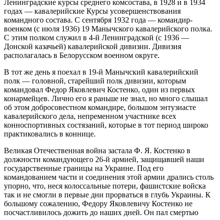
Ленинградские курсы среднего комсостава, в 1928 и в 1934
годах — кавалерийские Курсы усовершенствования
командного состава. С сентября 1932 года — командир-
военком (с июля 1936) 19 Манычского кавалерийского полка.
С этим полком служил в 4-й Ленинградской (с 1936 —
Донской казачьей) кавалерийской дивизии. Дивизия
располагалась в Белорусском военном округе.
В тот же день я поехал в 19-й Манычский кавалерийский
полк — головной, старейший полк дивизии, которым
командовал Федор Яковлевич Костенко, один из первых
конармейцев. Лично его я раньше не знал, но много слышал
об этом добросовестном командире, большом энтузиасте
кавалерийского дела, непременном участнике всех
конноспортивных состязаний, которые в тот период широко
практиковались в коннице.
Великая Отечественная война застала Ф. Я. Костенко в
должности командующего 26-й армией, защищавшей наши
государственные границы на Украине. Под его
командованием части и соединения этой армии дрались столь
упорно, что, неся колоссальные потери, фашистские войска
так и не смогли в первые дни прорваться в глубь Украины. К
большому сожалению, Федору Яковлевичу Костенко не
посчастливилось дожить до наших дней. Он пал смертью