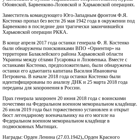
Обоянской, Барвенково-Лозовской и Харьковской операциях.
Заместитель командующего Юго-Западным фронтом Ф.Я.
Костенко пропал без вести 26 мая 1942 года в окружении под
Барвенково в последние дни трагически закончившейся
Харьковской операции РККА.
В конце апреля 2017 года останки генерала Ф. Я. Костенко
были обнаружены поисковиками ВПО «Ориентир» на
территории Балаклейского района Харьковской области
Украины между сёлами Гусаровка и Лозовенька. Вместе с
останками Костенко, предположительно, были обнаружены
останки его адъютанта капитана Василия Ивановича
Петровича. В начале 2018 года останки Костенко были
идентифицированы по анализу ДНК и 25 марта 2018 года
переданы для захоронения в России.
Прах генерала захоронен 20 июня 2018 года с воинскими
почестями на Федеральном военном мемориальном кладбище.
26 июля 2019 года был торжественно установлен и открыт
бюст легендарному военачальнику на его могиле на
Федеральном военном мемориальном кладбище в
подмосковных Мытищах.
Награды: Орден Ленина (27.03.1942),,Орден Красного