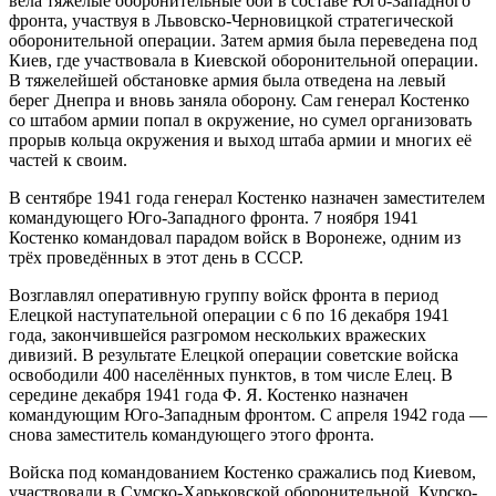
вела тяжёлые оборонительные бои в составе Юго-Западного
фронта, участвуя в Львовско-Черновицкой стратегической
оборонительной операции. Затем армия была переведена под
Киев, где участвовала в Киевской оборонительной операции.
В тяжелейшей обстановке армия была отведена на левый
берег Днепра и вновь заняла оборону. Сам генерал Костенко
со штабом армии попал в окружение, но сумел организовать
прорыв кольца окружения и выход штаба армии и многих её
частей к своим.
В сентябре 1941 года генерал Костенко назначен заместителем
командующего Юго-Западного фронта. 7 ноября 1941
Костенко командовал парадом войск в Воронеже, одним из
трёх проведённых в этот день в СССР.
Возглавлял оперативную группу войск фронта в период
Елецкой наступательной операции с 6 по 16 декабря 1941
года, закончившейся разгромом нескольких вражеских
дивизий. В результате Елецкой операции советские войска
освободили 400 населённых пунктов, в том числе Елец. В
середине декабря 1941 года Ф. Я. Костенко назначен
командующим Юго-Западным фронтом. С апреля 1942 года —
снова заместитель командующего этого фронта.
Войска под командованием Костенко сражались под Киевом,
участвовали в Сумско-Харьковской оборонительной, Курско-