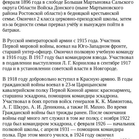
февраля 1896 года в слободе Большая Мартыновка Сальского
округа Области Войска Донского (ныне Мартыновского
района Ростовской области) в бедняцкой крестьянской
семье. Окончил 2 класса церковно-приходской школы, затем
из-за бедности семьи прервал учёбу и вынужден пойти в
батраки.
В Русской императорской армии с 1915 года. Участник
Первой мировой войны, воевал на Юго-Западном фронте,
старший унтер-офицер. Окончил полковую учебную команду
в 1916 году. В 1917 году был командиром взвода. Участвовал
в подавлении выступления Л. Г. Корнилова в сентябре 1917
года и в установлении советской власти в Новгороде.
В 1918 году добровольно вступил в Красную армию. В годы
гражданской войны воевал в 23-м Царицынском
кавалерийском полку Первой Конной армии: красноармеец,
старшина эскадрона, помощник командира эскадрона.
Участвовал в боях против войск генералов К. К. Мамонтова,
А. Г. Шкуро, А. И. Деникина, а также Н. Махно. Во время
Гражданской войны был трижды ранен. После окончания
войны ещё много лет служил в том же полку, с ноября 1922
года был командиром эскадрона, с февраля 1926 — начальник
полковой школы, с апреля 1931 — помощник командира
полка. При этом много учился, в 1924 году окончил