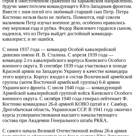
героя в ожесточенном сражении на харьковском направлении,
будучи заместителем командующего Юго-Западным фронтом.
Вместе с ним погиб его любимый старший сын Петр. Петра
Костенко нельзя было не любить. Помнится, ещё совсем
мальчиком Петр изучал военное дело, особенно нравились
ему верховая езда и рубка. Федор Яковлевич гордился сыном,
надеялся, что из Петра выйдет достойный командир-
кавалерист, и не ошибся.
С июня 1937 года — командир Особой кавалерийской
дивизии имени И. В. Сталина. С апреля 1939 года —
командир 2-го кавалерийского корпуса Киевского Особого
военного округа. В сентябре 1939 года участвовал в походе
Красной армии на Западную Украину в качестве командира
этого корпуса. Корпус входил в состав Волочиской армейской
группы (затем Восточной армейской группы) 6-й армии
Украинского фронта. С июля 1940 года — командующий
Армейской кавалерийской группой войск Киевского Особого
военного округа. С октября 1940 года генерал-лейтенант Ф.
Костенко командовал 26-й армией КОВО (штаб в г. Самбор,
Дрогобычская область, Украинская ССР. В 1941 году окончил
курсы усовершенствования высшего начальствующего
состава при Академии Генерального штаба РККА.
С самого начала Великой Отечественной войны 26-я армия