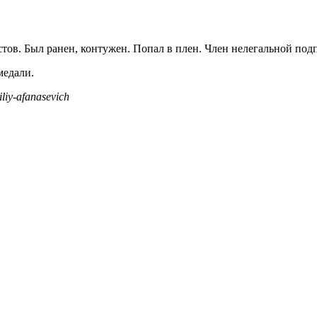
ов. Был ранен, контужен. Попал в плен. Член нелегальной под
медали.
liy-afanasevich