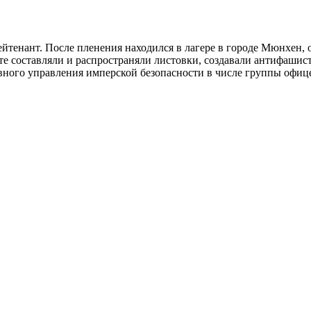
йтенант. После пленения находился в лагере в городе Мюнхен, 
те составляли и распространяли листовки, создавали антифашист
авного управления имперской безопасности в числе группы офиц