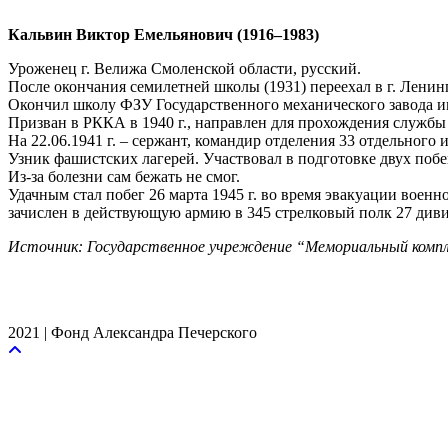
Кальвин Виктор Емельянович (1916–1983)
Уроженец г. Велижа Смоленской области, русский.
После окончания семилетней школы (1931) переехал в г. Ленин
Окончил школу ФЗУ Государственного механического завода им
Призван в РККА в 1940 г., направлен для прохождения службы 
На 22.06.1941 г. – сержант, командир отделения 33 отдельног
Узник фашистских лагерей. Участвовал в подготовке двух побегов
Из-за болезни сам бежать не смог.
Удачным стал побег 26 марта 1945 г. во время эвакуации военн
зачислен в действующую армию в 345 стрелковый полк 27 дивиз
Источник: Государственное учреждение “Мемориальный компл
2021 | Фонд Александра Печерского