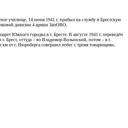
ное училище. 14 июня 1941 г. прибыл на службу в Брестскую
релковой дивизии 4 армии ЗапОВО.
зарет Южного городка в г. Бресте. В августе 1941 г. переведён
 г. Брест, оттуда – во Владимир-Волынский, потом – в г.
ти км от г. Нюрнберга совершил побег с тремя товарищами,