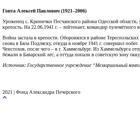
Гонта Алексей Павлович (1921–2006)
Уроженец с. Кринички Песчанского района Одесской области, у
крепость. На 22.06.1941 г. – лейтенант, командир пулемётног
Война застала в крепости. Оборонялся в районе Тереспольских в
снова в Бяла Подляску, откуда в ноябре 1941 г. совершил побег
Ченстохов, после чего – в г. Хаммельбург. Из Хаммельбурга от
бежали в Баварский лес, а оттуда попали в советскую зону окк
Источник: Государственное учреждение “Мемориальный компл
2021 | Фонд Александра Печерского