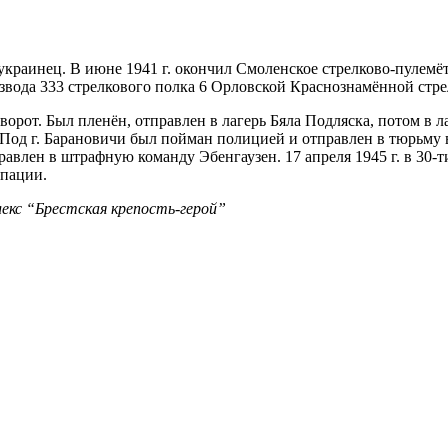
краинец. В июне 1941 г. окончил Смоленское стрелково-пулемёт
о взвода 333 стрелкового полка 6 Орловской Краснознамённой ст
орот. Был пленён, отправлен в лагерь Бяла Подляска, потом в ла
. Под г. Барановичи был пойман полицией и отправлен в тюрьму в
правлен в штрафную команду Эбенгаузен. 17 апреля 1945 г. в 30-
упации.
екс “Брестская крепость-герой”