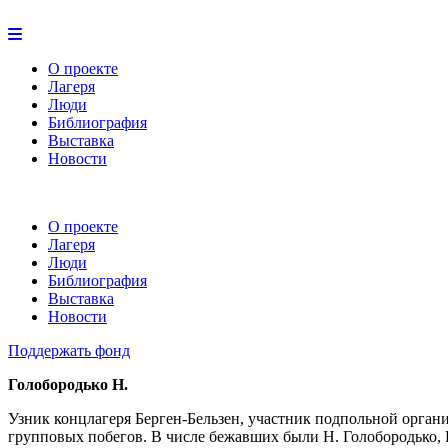
О проекте
Лагеря
Люди
Библиография
Выставка
Новости
О проекте
Лагеря
Люди
Библиография
Выставка
Новости
Поддержать фонд
Голобородько Н.
Узник концлагеря Берген-Бельзен, участник подпольной орган
групповых побегов. В числе бежавших были Н. Голобородько, Н