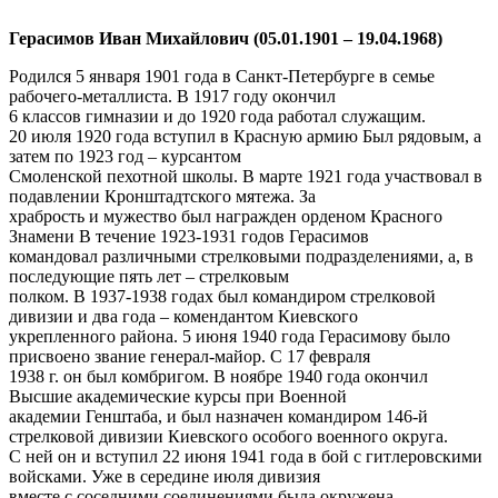
Герасимов Иван Михайлович (05.01.1901 – 19.04.1968)
Родился 5 января 1901 года в Санкт-Петербурге в семье
рабочего-металлиста. В 1917 году окончил
6 классов гимназии и до 1920 года работал служащим.
20 июля 1920 года вступил в Красную армию Был рядовым, а
затем по 1923 год – курсантом
Смоленской пехотной школы. В марте 1921 года участвовал в
подавлении Кронштадтского мятежа. За
храбрость и мужество был награжден орденом Красного
Знамени В течение 1923-1931 годов Герасимов
командовал различными стрелковыми подразделениями, а, в
последующие пять лет – стрелковым
полком. В 1937-1938 годах был командиром стрелковой
дивизии и два года – комендантом Киевского
укрепленного района. 5 июня 1940 года Герасимову было
присвоено звание генерал-майор. С 17 февраля
1938 г. он был комбригом. В ноябре 1940 года окончил
Высшие академические курсы при Военной
академии Генштаба, и был назначен командиром 146-й
стрелковой дивизии Киевского особого военного округа.
С ней он и вступил 22 июня 1941 года в бой с гитлеровскими
войсками. Уже в середине июля дивизия
вместе с соседними соединениями была окружена