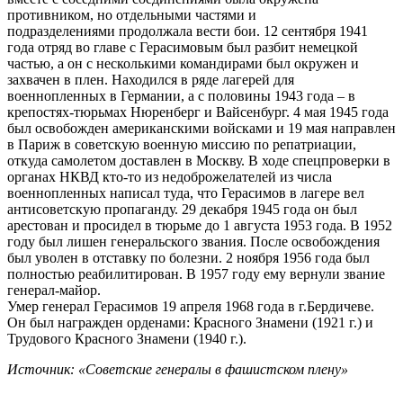
противником, но отдельными частями и
подразделениями продолжала вести бои. 12 сентября 1941
года отряд во главе с Герасимовым был разбит немецкой
частью, а он с несколькими командирами был окружен и
захвачен в плен. Находился в ряде лагерей для
военнопленных в Германии, а с половины 1943 года – в
крепостях-тюрьмах Нюренберг и Вайсенбург. 4 мая 1945 года
был освобожден американскими войсками и 19 мая направлен
в Париж в советскую военную миссию по репатриации,
откуда самолетом доставлен в Москву. В ходе спецпроверки в
органах НКВД кто-то из недоброжелателей из числа
военнопленных написал туда, что Герасимов в лагере вел
антисоветскую пропаганду. 29 декабря 1945 года он был
арестован и просидел в тюрьме до 1 августа 1953 года. В 1952
году был лишен генеральского звания. После освобождения
был уволен в отставку по болезни. 2 ноября 1956 года был
полностью реабилитирован. В 1957 году ему вернули звание
генерал-майор.
Умер генерал Герасимов 19 апреля 1968 года в г.Бердичеве.
Он был награжден орденами: Красного Знамени (1921 г.) и
Трудового Красного Знамени (1940 г.).
Источник: «Советские генералы в фашистском плену»