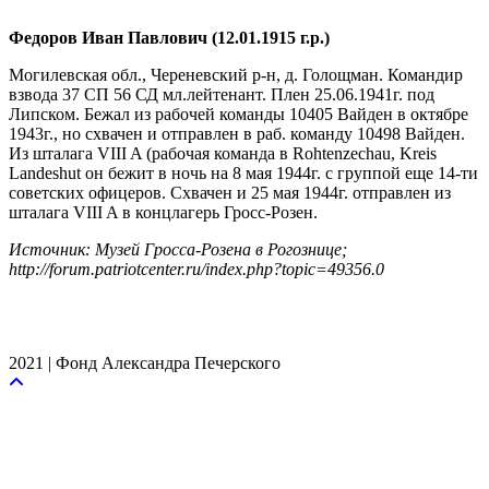
Федоров Иван Павлович (12.01.1915 г.р.)
Могилевская обл., Череневский р-н, д. Голощман. Командир
взвода 37 СП 56 СД мл.лейтенант. Плен 25.06.1941г. под
Липском. Бежал из рабочей команды 10405 Вайден в октябре
1943г., но схвачен и отправлен в раб. команду 10498 Вайден.
Из шталага VIII A (рабочая команда в Rohtenzechau, Kreis
Landeshut он бежит в ночь на 8 мая 1944г. с группой еще 14-ти
советских офицеров. Схвачен и 25 мая 1944г. отправлен из
шталага VIII A в концлагерь Гросс-Розен.
Источник: Музей Гросса-Розена в Рогознице;
http://forum.patriotcenter.ru/index.php?topic=49356.0
2021 | Фонд Александра Печерского