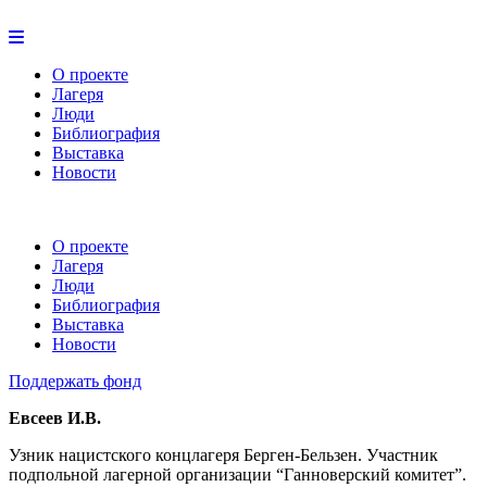
О проекте
Лагеря
Люди
Библиография
Выставка
Новости
О проекте
Лагеря
Люди
Библиография
Выставка
Новости
Поддержать фонд
Евсеев И.В.
Узник нацистского концлагеря Берген-Бельзен. Участник
подпольной лагерной организации “Ганноверский комитет”.