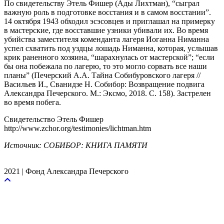
По свидетельству Этель Фишер (Ады Лихтман), “сыграл
важную роль в подготовке восстания и в самом восстании”.
14 октября 1943 обходил эсэсовцев и приглашал на примерку
в мастерские, где восставшие узники убивали их. Во время
убийства заместителя коменданта лагеря Иоганна Ниманна
успел схватить под уздцы лошадь Ниманна, которая, услышав
крик раненного хозяина, “шарахнулась от мастерской”; “если
бы она побежала по лагерю, то это могло сорвать все наши
планы” (Печерский А.А. Тайна Собибуровского лагеря //
Васильев И., Сванидзе Н. Собибор: Возвращение подвига
Александра Печерского. М.: Эксмо, 2018. С. 158). Застрелен
во время побега.
Свидетельство Этель Фишер
http://www.zchor.org/testimonies/lichtman.htm
Источник: СОБИБОР: КНИГА ПАМЯТИ
2021 | Фонд Александра Печерского