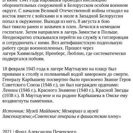
оборонительных сооружений в Белорусском особом военном
округе. С началом Великой Отечественной войны отходил на
восток вместе с войсками и в июле в Западной Белоруссии
попал в окружение. Выходя из него, 8 августа в бою
был тяжело ранен и захвачен в плен. Лечился в немецком
госпитале. Затем направлен в лагерь Замостье в Польше.
Неоднократно отказывался перейти на службу к гитлеровцам
и сотрудничать с ними. Вел антифашистскую подпольную
работу среди военнопленных. Прошел через
лагеря Хаммельбург, Нренберг, Люблин, где систематически
подвергался побоям.
18 февраля 1945 года в лагере Маутхаузен на плацу был
привязан к столбу и поливаемый водой заморожен до смерти.
Генералу Карбышеву посмертно было присвоено Звание Героя
Советского Союза (1946 г.), он был награжден орденами:
Ленина (1946 г.), Красного Знамени (1940 г.), Красной Звезды
(1938 г.). В Маутхаузене и на родине Карбышева в Омске ему
воздвигнуты памятники.
Источник: Музей Майданек; Мемориал и музей
Заксенхаузена;«Советские генералы в фашистском плену»
2021 | Фонд Александра Печерского