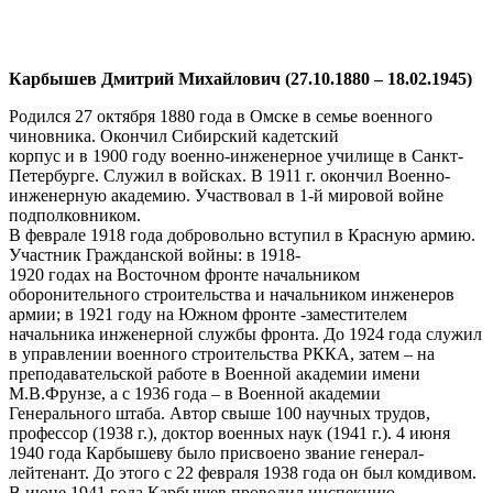
Карбышев Дмитрий Михайлович (27.10.1880 – 18.02.1945)
Родился 27 октября 1880 года в Омске в семье военного
чиновника. Окончил Сибирский кадетский
корпус и в 1900 году военно-инженерное училище в Санкт-
Петербурге. Служил в войсках. В 1911 г. окончил Военно-
инженерную академию. Участвовал в 1-й мировой войне
подполковником.
В феврале 1918 года добровольно вступил в Красную армию.
Участник Гражданской войны: в 1918-
1920 годах на Восточном фронте начальником
оборонительного строительства и начальником инженеров
армии; в 1921 году на Южном фронте -заместителем
начальника инженерной службы фронта. До 1924 года служил
в управлении военного строительства РККА, затем – на
преподавательской работе в Военной академии имени
М.В.Фрунзе, а с 1936 года – в Военной академии
Генерального штаба. Автор свыше 100 научных трудов,
профессор (1938 г.), доктор военных наук (1941 г.). 4 июня
1940 года Карбышеву было присвоено звание генерал-
лейтенант. До этого с 22 февраля 1938 года он был комдивом.
В июне 1941 года Карбышев проводил инспекцию