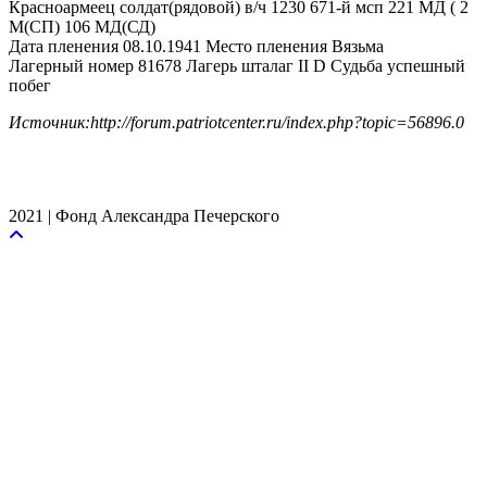
Красноармеец солдат(рядовой) в/ч 1230 671-й мсп 221 МД ( 2
М(СП) 106 МД(СД)
Дата пленения 08.10.1941 Место пленения Вязьма
Лагерный номер 81678 Лагерь шталаг II D Судьба успешный
побег
Источник:http://forum.patriotcenter.ru/index.php?topic=56896.0
2021 | Фонд Александра Печерского