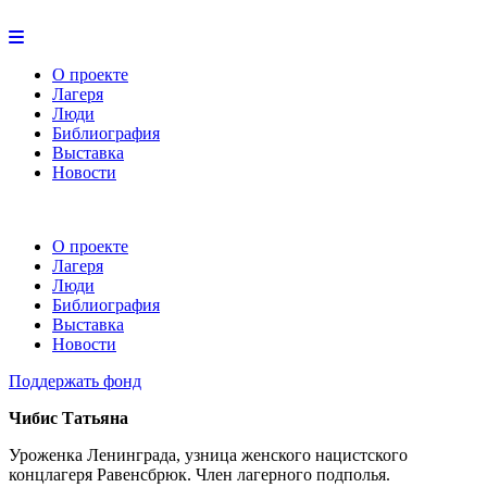
О проекте
Лагеря
Люди
Библиография
Выставка
Новости
О проекте
Лагеря
Люди
Библиография
Выставка
Новости
Поддержать фонд
Чибис Татьяна
Уроженка Ленинграда, узница женского нацистского
концлагеря Равенсбрюк. Член лагерного подполья.