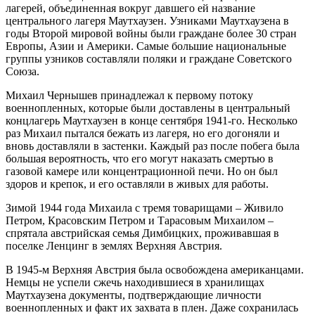
лагерей, объединенная вокруг давшего ей название
центрального лагеря Маутхаузен. Узниками Маутхаузена в
годы Второй мировой войны были граждане более 30 стран
Европы, Азии и Америки. Самые большие национальные
группы узников составляли поляки и граждане Советского
Союза.
Михаил Чернышев принадлежал к первому потоку
военнопленных, которые были доставлены в центральный
концлагерь Маутхаузен в конце сентября 1941-го. Несколько
раз Михаил пытался бежать из лагеря, но его догоняли и
вновь доставляли в застенки. Каждый раз после побега была
большая вероятность, что его могут наказать смертью в
газовой камере или концентрационной печи. Но он был
здоров и крепок, и его оставляли в живых для работы.
Зимой 1944 года Михаила с тремя товарищами – Живило
Петром, Красовским Петром и Тарасовым Михаилом –
спрятала австрийская семья Димбицких, проживавшая в
поселке Ленцинг в землях Верхняя Австрия.
В 1945-м Верхняя Австрия была освобождена американцами.
Немцы не успели сжечь находившиеся в хранилищах
Маутхаузена документы, подтверждающие личности
военнопленных и факт их захвата в плен. Даже сохранилась