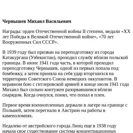
Чернышев Михаил Васильевич
Награды: орден Отечественной войны II степени, медали «XX
лет Победы в Великой Отечественной войне», «70 лет
Вооруженных Сил СССР».
В 1939 году был призван на переподготовку из города
Катакургана (Узбекистан), проходил службу вблизи польской
границы. В июне 1941 года часть, в которой проходил
переподготовку Чернышев, одной из первых попала под
бомбежку, а затем приняла на себя удар вторгшихся на
территорию Советского Союза немецких оккупантов. В
неравном бою с гитлеровской армией в конце июля 1941 года
Михаил был сильно контужен разорвавшимся вблизи
снарядом. Когда очнулся, понял, что попал в плен.
Первое время военнопленных держали в лагере на границе с
Польшей, затем перегнали в Австрию на работы в
каменоломнях.
Недалеко от австрийского города Линц еще в 1938 году
начала свое существование система концентрационных